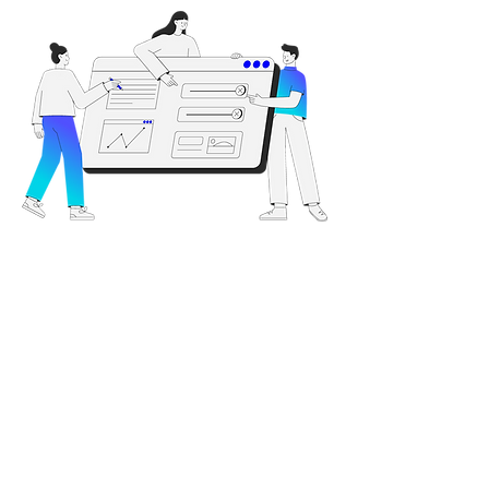
¿Tienes una idea que
quieras impulsar?
Te ayudamos a diseñarlo, a desarrollarlo y a
impulsarlo.
Contáctanos
CONTÁCTANOS