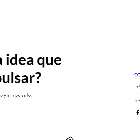
a idea que
pulsar?
C
(+
o y a impulsarlo.
pe