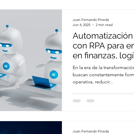
de uso reales que impulsan l
innovación.
Juan Fernando Pineda
Jun 4, 2025
2 min read
Automatización
con RPA para e
en finanzas, log
al cliente
En la era de la transformació
buscan constantemente forma
operativa, reducir...
Juan Fernando Pineda