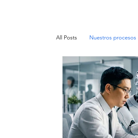
All Posts
Nuestros procesos
SeguridadDeDatos
Ges
Sostenibilidad digital
So