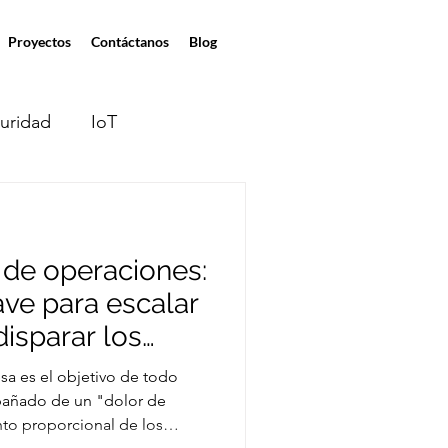
Proyectos
Contáctanos
Blog
uridad
IoT
moto
 de operaciones:
gentes de IA
ave para escalar
disparar los
sa es el objetivo de todo
mpañado de un "dolor de
nto proporcional de los