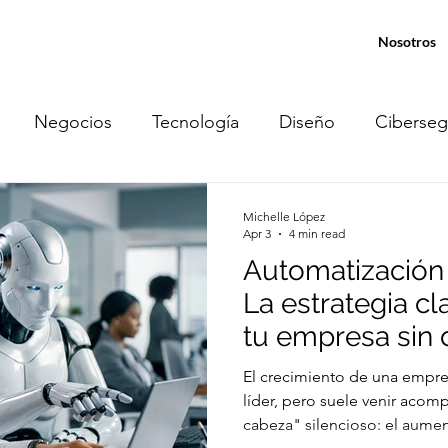
Nosotros
Negocios
Tecnología
Diseño
Ciberseg
tiónDeRiesgos
Geolocalización
PYMEs
Re
Michelle López
Apr 3
4 min read
Automatización
luciones en la nube
Automatización
RPA
A
La estrategia cl
tu empresa sin 
costos
El crecimiento de una empre
líder, pero suele venir aco
cabeza" silencioso: el aume