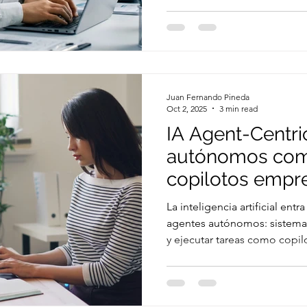
costos operativos. Histórica
necesitaba contratar a más 
equipos. Sin embargo, en la e
escalar ya no tiene por qué s
donde entra la automatizació
una disciplina que permite q
Juan Fernando Pineda
Oct 2, 2025
3 min read
IA Agent-Centri
autónomos com
copilotos empre
La inteligencia artificial ent
agentes autónomos: sistemas
y ejecutar tareas como copilo
empresas. Este artículo expl
sus beneficios clave, como ef
decisiones inteligentes y re
además de las tecnologías q