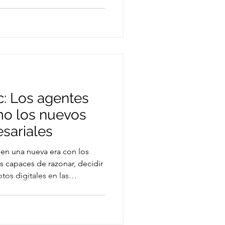
mente, para vender más, se
personas y comprar más
ra de la eficiencia digital,
ignificar gastar más. Aquí es
n de operaciones internas ,
ue las empresas cre
c: Los agentes
o los nuevos
sariales
ra en una nueva era con los
 capaces de razonar, decidir
tos digitales en las
ora el enfoque agent-centric,
iciencia escalable,
ducción de la carga humana,
ue lo hacen posible y casos