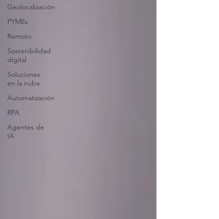
Geolocalización
PYMEs
Remoto
Sostenibilidad
digital
Soluciones
en la nube
Automatización
RPA
Agentes de
IA