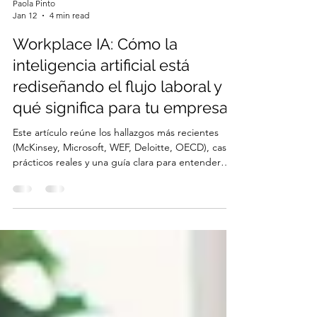
Paola Pinto
Jan 12
4 min read
Workplace IA: Cómo la
inteligencia artificial está
rediseñando el flujo laboral y
qué significa para tu empresa
Este artículo reúne los hallazgos más recientes
(McKinsey, Microsoft, WEF, Deloitte, OECD), casos
prácticos reales y una guía clara para entender
cómo la IA está reescribiendo el trabajo y qué
puedes hacer hoy —de manera estratégica— en
tu organización.