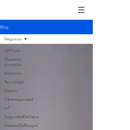
Blog
Negocios
All Posts
Nuestros
procesos
Negocios
Tecnología
Diseño
Ciberseguridad
IoT
SeguridadDeDatos
GestiónDeRiesgos