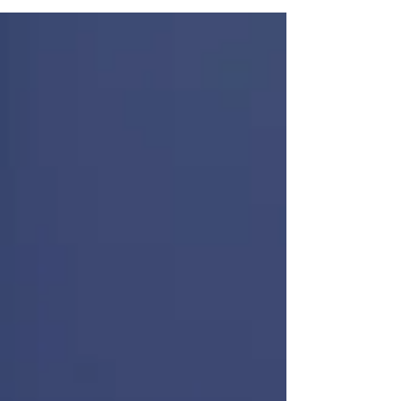
artículo te explicamos cómo medirlo, optimizarlo y
usarlo como ventaja competitiva. La carrera por la
relevancia: Cuando la promesa se convierte en
utilidad El Time-to-Value (TTV) se refiere al periodo
de tiempo que comienza desde que