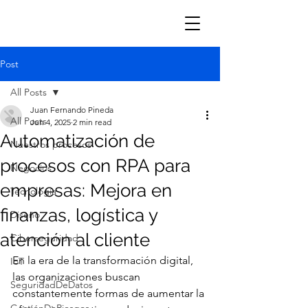
Post
All Posts
Juan Fernando Pineda
All Posts
Jun 4, 2025
2 min read
Automatización de
Nuestros procesos
procesos con RPA para
Negocios
empresas: Mejora en
Tecnología
finanzas, logística y
Diseño
atención al cliente
Ciberseguridad
En la era de la transformación digital, 
IoT
las organizaciones buscan 
SeguridadDeDatos
constantemente formas de aumentar la 