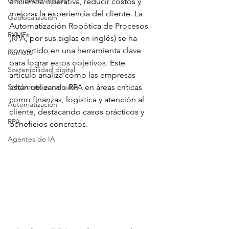
GestiónDeRiesgos
eficiencia operativa, reducir costos y 
mejorar la experiencia del cliente. La 
Geolocalización
Automatización Robótica de Procesos 
PYMEs
(RPA, por sus siglas en inglés) se ha 
convertido en una herramienta clave 
Remoto
para lograr estos objetivos. Este 
Sostenibilidad digital
artículo analiza cómo las empresas 
Soluciones en la nube
están utilizando RPA en áreas críticas 
como finanzas, logística y atención al 
Automatización
cliente, destacando casos prácticos y 
RPA
beneficios concretos.
Agentes de IA