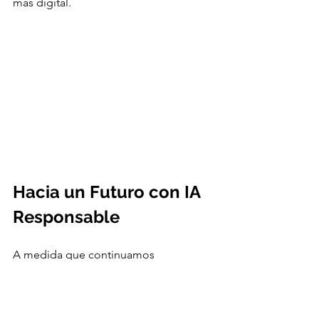
más digital.
Hacia un Futuro con IA 
Responsable
A medida que continuamos 
explorando sus posibilidades, es 
importante que también consideremos 
las 
implicaciones éticas y de seguridad 