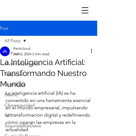
Post
All Posts
Pentcloud
All Posts
Jun 3, 2024
3 min read
La Inteligencia Artificial:
Nuestros procesos
Transformando Nuestro
Negocios
Mundo
Tecnología
La inteligencia artificial (IA) se ha 
Diseño
convertido en una herramienta esencial 
Ciberseguridad
en el mundo empresarial, impulsando 
la transformación digital y redefiniendo 
IoT
cómo operan las empresas en la 
SeguridadDeDatos
actualidad. 