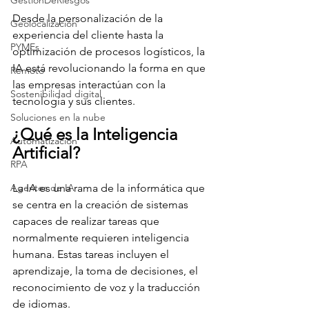
GestiónDeRiesgos
Desde la personalización de la 
Geolocalización
experiencia del cliente hasta la 
PYMEs
optimización de procesos logísticos, la 
IA está revolucionando la forma en que 
Remoto
las empresas interactúan con la 
Sostenibilidad digital
tecnología y sus clientes.
Soluciones en la nube
¿Qué es la Inteligencia 
Automatización
Artificial?
RPA
Agentes de IA
La IA es una rama de la informática que 
se centra en la creación de sistemas 
capaces de realizar tareas que 
normalmente requieren inteligencia 
humana. Estas tareas incluyen el 
aprendizaje, la toma de decisiones, el 
reconocimiento de voz y la traducción 
de idiomas. 