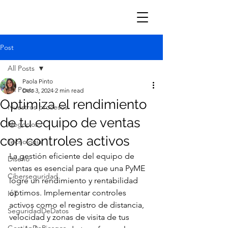
Post
All Posts
Paola Pinto
All Posts
Dec 3, 2024
2 min read
Optimiza el rendimiento
Nuestros procesos
de tu equipo de ventas
Negocios
con controles activos
Tecnología
La gestión eficiente del equipo de 
Diseño
ventas es esencial para que una PyME 
Ciberseguridad
logre un rendimiento y rentabilidad 
óptimos. Implementar controles 
IoT
activos como el registro de distancia, 
SeguridadDeDatos
velocidad y zonas de visita de tus 