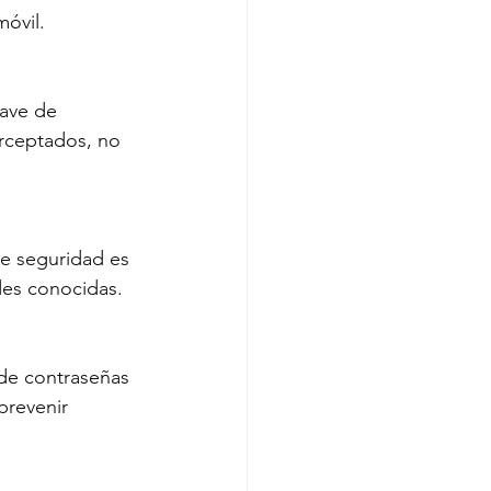
óvil.
lave de 
erceptados, no 
de seguridad es 
des conocidas.
de contraseñas 
prevenir 