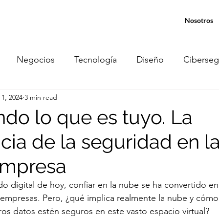
Nosotros
Negocios
Tecnología
Diseño
Ciberseg
 1, 2024
3 min read
tiónDeRiesgos
Geolocalización
PYMEs
Re
ndo lo que es tuyo. La
cia de la seguridad en 
luciones en la nube
Automatización
RPA
A
empresa
o digital de hoy, confiar en la nube se ha convertido en
empresas. Pero, ¿qué implica realmente la nube y cóm
ros datos estén seguros en este vasto espacio virtual?