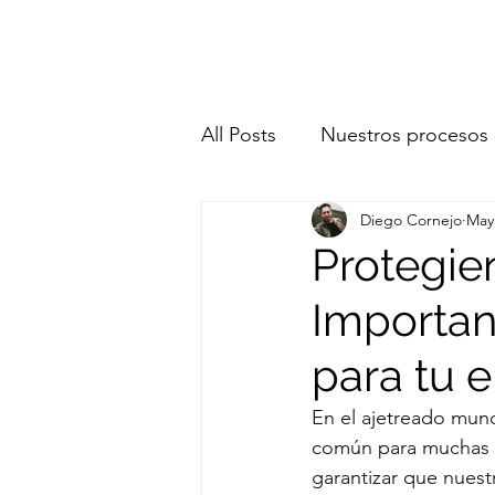
All Posts
Nuestros procesos
Diego Cornejo
May
SeguridadDeDatos
Ges
Protegie
Importan
Sostenibilidad digital
So
para tu 
En el ajetreado mund
común para muchas 
garantizar que nuest