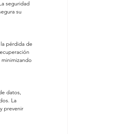
 La seguridad 
segura su 
la pérdida de 
recuperación 
, minimizando 
de datos, 
dos. La 
y prevenir 