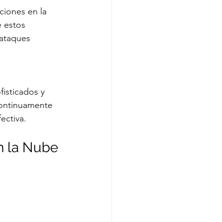
ciones en la 
 estos 
 ataques 
isticados y 
continuamente 
ectiva.
n la Nube