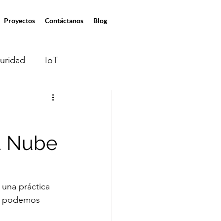
Proyectos
Contáctanos
Blog
uridad
IoT
moto
la Nube
gentes de IA
 una práctica 
o podemos 